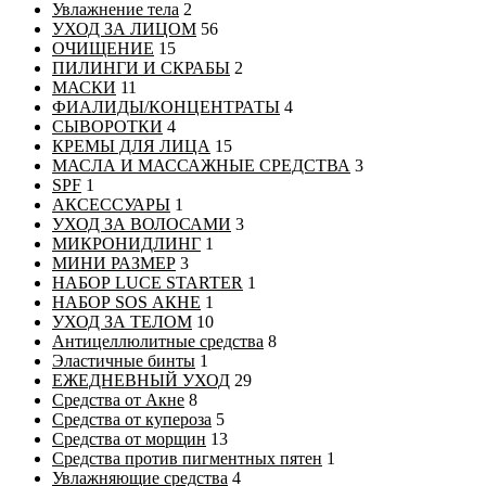
Увлажнение тела
2
УХОД ЗА ЛИЦОМ
56
ОЧИЩЕНИЕ
15
ПИЛИНГИ И СКРАБЫ
2
МАСКИ
11
ФИАЛИДЫ/КОНЦЕНТРАТЫ
4
СЫВОРОТКИ
4
КРЕМЫ ДЛЯ ЛИЦА
15
МАСЛА И МАССАЖНЫЕ СРЕДСТВА
3
SPF
1
АКСЕССУАРЫ
1
УХОД ЗА ВОЛОСАМИ
3
МИКРОНИДЛИНГ
1
МИНИ РАЗМЕР
3
НАБОР LUCE STARTER
1
НАБОР SOS АКНЕ
1
УХОД ЗА ТЕЛОМ
10
Антицеллюлитные средства
8
Эластичные бинты
1
ЕЖЕДНЕВНЫЙ УХОД
29
Средства от Акне
8
Средства от купероза
5
Средства от морщин
13
Средства против пигментных пятен
1
Увлажняющие средства
4