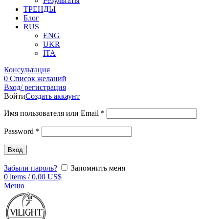
Результаты
ТРЕНДЫ
Блог
RUS
ENG
UKR
ITA
Консультация
0
Список желаний
Вход/ регистрация
Войти
Создать аккаунт
Имя пользователя или Email
*
Password
*
Вход
Забыли пароль?
Запомнить меня
0
items
/
0,00
US$
Меню