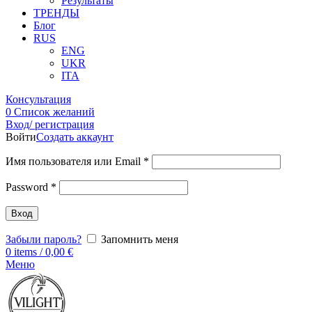
Результаты
ТРЕНДЫ
Блог
RUS
ENG
UKR
ITA
Консультация
0
Список желаний
Вход/ регистрация
Войти
Создать аккаунт
Имя пользователя или Email
*
Password
*
Вход
Забыли пароль?
Запомнить меня
0
items
/
0,00
€
Меню