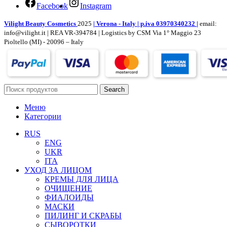
Facebook
Instagram
Vilight Beauty Cosmetics
2025
| Verona - Italy | p.iva 03970340232 |
email:
info@vilight.it | REA VR-394784 | Logistics by CSM Via 1° Maggio 23
Pioltello (MI) - 20096 – Italy
Search
Меню
Категории
RUS
ENG
UKR
ITA
УХОД ЗА ЛИЦОМ
КРЕМЫ ДЛЯ ЛИЦА
ОЧИЩЕНИЕ
ФИАЛОИДЫ
МАСКИ
ПИЛИНГ И СКРАБЫ
СЫВОРОТКИ