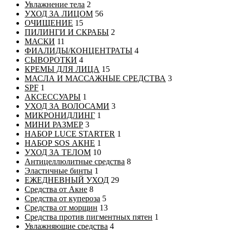
Увлажнение тела
2
УХОД ЗА ЛИЦОМ
56
ОЧИЩЕНИЕ
15
ПИЛИНГИ И СКРАБЫ
2
МАСКИ
11
ФИАЛИДЫ/КОНЦЕНТРАТЫ
4
СЫВОРОТКИ
4
КРЕМЫ ДЛЯ ЛИЦА
15
МАСЛА И МАССАЖНЫЕ СРЕДСТВА
3
SPF
1
АКСЕССУАРЫ
1
УХОД ЗА ВОЛОСАМИ
3
МИКРОНИДЛИНГ
1
МИНИ РАЗМЕР
3
НАБОР LUCE STARTER
1
НАБОР SOS АКНЕ
1
УХОД ЗА ТЕЛОМ
10
Антицеллюлитные средства
8
Эластичные бинты
1
ЕЖЕДНЕВНЫЙ УХОД
29
Средства от Акне
8
Средства от купероза
5
Средства от морщин
13
Средства против пигментных пятен
1
Увлажняющие средства
4