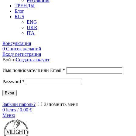
Результаты
ТРЕНДЫ
Блог
RUS
ENG
UKR
ITA
Консультация
0
Список желаний
Вход/ регистрация
Войти
Создать аккаунт
Имя пользователя или Email
*
Password
*
Вход
Забыли пароль?
Запомнить меня
0
items
/
0,00
€
Меню