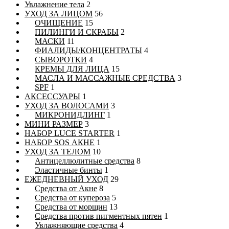
Увлажнение тела
2
УХОД ЗА ЛИЦОМ
56
ОЧИЩЕНИЕ
15
ПИЛИНГИ И СКРАБЫ
2
МАСКИ
11
ФИАЛИДЫ/КОНЦЕНТРАТЫ
4
СЫВОРОТКИ
4
КРЕМЫ ДЛЯ ЛИЦА
15
МАСЛА И МАССАЖНЫЕ СРЕДСТВА
3
SPF
1
АКСЕССУАРЫ
1
УХОД ЗА ВОЛОСАМИ
3
МИКРОНИДЛИНГ
1
МИНИ РАЗМЕР
3
НАБОР LUCE STARTER
1
НАБОР SOS АКНЕ
1
УХОД ЗА ТЕЛОМ
10
Антицеллюлитные средства
8
Эластичные бинты
1
ЕЖЕДНЕВНЫЙ УХОД
29
Средства от Акне
8
Средства от купероза
5
Средства от морщин
13
Средства против пигментных пятен
1
Увлажняющие средства
4