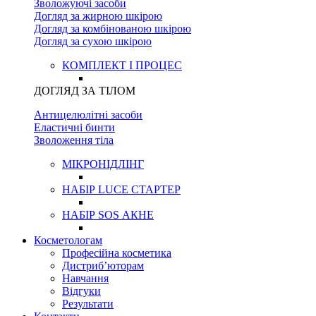
Зволожуючі засоби
Догляд за жирною шкірою
Догляд за комбінованою шкірою
Догляд за сухою шкірою
КОМПЛЕКТ І ПРОЦЕС
ДОГЛЯД ЗА ТІЛОМ
Антицелюлітні засоби
Еластичні бинти
Зволоження тіла
МІКРОНІДЛІНГ
НАБІР LUCE СТАРТЕР
НАБІР SOS АКНЕ
Косметологам
Професійна косметика
Дистриб’юторам
Навчання
Відгуки
Результати