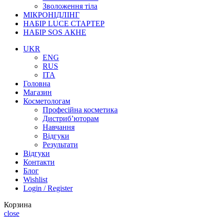
Зволоження тіла
МІКРОНІДЛІНГ
НАБІР LUCE СТАРТЕР
НАБІР SOS АКНЕ
UKR
ENG
RUS
ITA
Головна
Магазин
Косметологам
Професійна косметика
Дистриб’юторам
Навчання
Відгуки
Результати
Відгуки
Контакти
Блог
Wishlist
Login / Register
Корзина
close