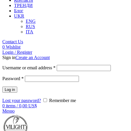
Контакти
ТРЕНДИ
Блог
UKR
ENG
RUS
ITA
Contact Us
0
Wishlist
Login / Register
Sign in
Create an Account
Username or email address
*
Password
*
Log in
Lost your password?
Remember me
0
items
/
0,00
US$
Меню