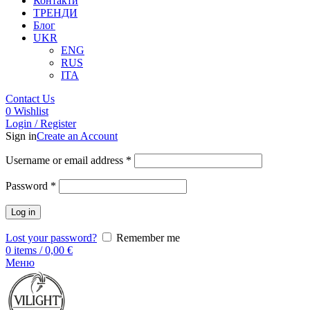
Контакти
ТРЕНДИ
Блог
UKR
ENG
RUS
ITA
Contact Us
0
Wishlist
Login / Register
Sign in
Create an Account
Username or email address
*
Password
*
Log in
Lost your password?
Remember me
0
items
/
0,00
€
Меню