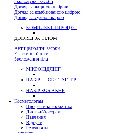
Зволожуючі засоби
Догляд за жирною шкірою
Догляд за комбінованою шкірою
Догляд за сухою шкірою
КОМПЛЕКТ І ПРОЦЕС
ДОГЛЯД ЗА ТІЛОМ
Антицелюлітні засоби
Еластичні бинти
Зволоження тіла
МІКРОНІДЛІНГ
НАБІР LUCE СТАРТЕР
НАБІР SOS АКНЕ
Косметологам
Професійна косметика
Дистриб’юторам
Навчання
Відгуки
Результати