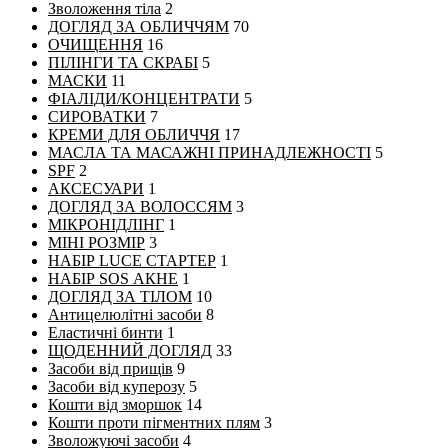
Зволоження тіла
2
ДОГЛЯД ЗА ОБЛИЧЧЯМ
70
ОЧИЩЕННЯ
16
ПІЛІНГИ ТА СКРАБІ
5
МАСКИ
11
ФІАЛІДИ/КОНЦЕНТРАТИ
5
СИРОВАТКИ
7
КРЕМИ ДЛЯ ОБЛИЧЧЯ
17
МАСЛА ТА МАСАЖНІ ПРИНАДЛЕЖНОСТІ
5
SPF
2
АКСЕСУАРИ
1
ДОГЛЯД ЗА ВОЛОССЯМ
3
МІКРОНІДЛІНГ
1
МІНІ РОЗМІР
3
НАБІР LUCE СТАРТЕР
1
НАБІР SOS АКНЕ
1
ДОГЛЯД ЗА ТІЛОМ
10
Антицелюлітні засоби
8
Еластичні бинти
1
ЩОДЕННИЙ ДОГЛЯД
33
Засоби від прищів
9
Засоби від куперозу
5
Кошти від зморшок
14
Кошти проти пігментних плям
3
Зволожуючі засоби
4