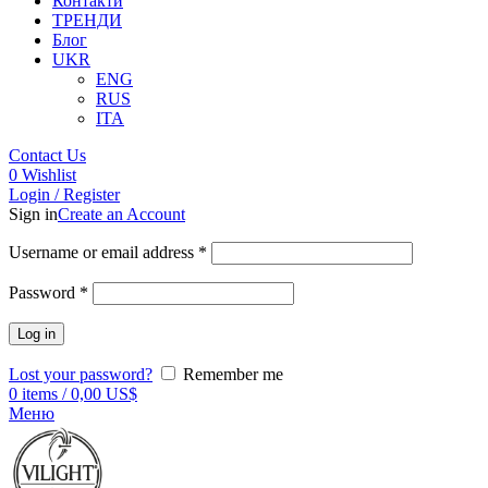
Контакти
ТРЕНДИ
Блог
UKR
ENG
RUS
ITA
Contact Us
0
Wishlist
Login / Register
Sign in
Create an Account
Username or email address
*
Password
*
Log in
Lost your password?
Remember me
0
items
/
0,00
US$
Меню