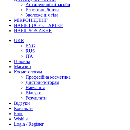
Антицелюлітні засоби
Еластичні бинти
Зволоження тіла
МІКРОНІДЛІНГ
НАБІР LUCE СТАРТЕР
НАБІР SOS АКНЕ
UKR
ENG
RUS
ITA
Головна
Магазин
Косметологам
Професійна косметика
Дистриб’юторам
Навчання
Відгуки
Результати
Відгуки
Контакти
Блог
Wishlist
Login / Register