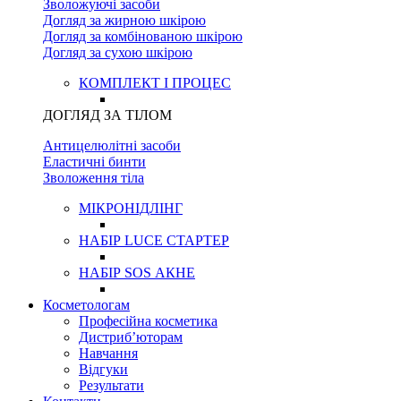
Зволожуючі засоби
Догляд за жирною шкірою
Догляд за комбінованою шкірою
Догляд за сухою шкірою
КОМПЛЕКТ І ПРОЦЕС
ДОГЛЯД ЗА ТІЛОМ
Антицелюлітні засоби
Еластичні бинти
Зволоження тіла
МІКРОНІДЛІНГ
НАБІР LUCE СТАРТЕР
НАБІР SOS АКНЕ
Косметологам
Професійна косметика
Дистриб’юторам
Навчання
Відгуки
Результати