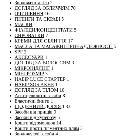
Зволоження тіла
2
ДОГЛЯД ЗА ОБЛИЧЧЯМ
70
ОЧИЩЕННЯ
16
ПІЛІНГИ ТА СКРАБІ
5
МАСКИ
11
ФІАЛІДИ/КОНЦЕНТРАТИ
5
СИРОВАТКИ
7
КРЕМИ ДЛЯ ОБЛИЧЧЯ
17
МАСЛА ТА МАСАЖНІ ПРИНАДЛЕЖНОСТІ
5
SPF
2
АКСЕСУАРИ
1
ДОГЛЯД ЗА ВОЛОССЯМ
3
МІКРОНІДЛІНГ
1
МІНІ РОЗМІР
3
НАБІР LUCE СТАРТЕР
1
НАБІР SOS АКНЕ
1
ДОГЛЯД ЗА ТІЛОМ
10
Антицелюлітні засоби
8
Еластичні бинти
1
ЩОДЕННИЙ ДОГЛЯД
33
Засоби від прищів
9
Засоби від куперозу
5
Кошти від зморшок
14
Кошти проти пігментних плям
3
Зволожуючі засоби
4