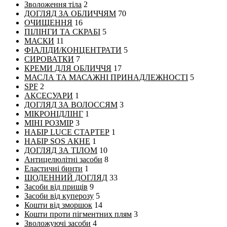
Зволоження тіла
2
ДОГЛЯД ЗА ОБЛИЧЧЯМ
70
ОЧИЩЕННЯ
16
ПІЛІНГИ ТА СКРАБІ
5
МАСКИ
11
ФІАЛІДИ/КОНЦЕНТРАТИ
5
СИРОВАТКИ
7
КРЕМИ ДЛЯ ОБЛИЧЧЯ
17
МАСЛА ТА МАСАЖНІ ПРИНАДЛЕЖНОСТІ
5
SPF
2
АКСЕСУАРИ
1
ДОГЛЯД ЗА ВОЛОССЯМ
3
МІКРОНІДЛІНГ
1
МІНІ РОЗМІР
3
НАБІР LUCE СТАРТЕР
1
НАБІР SOS АКНЕ
1
ДОГЛЯД ЗА ТІЛОМ
10
Антицелюлітні засоби
8
Еластичні бинти
1
ЩОДЕННИЙ ДОГЛЯД
33
Засоби від прищів
9
Засоби від куперозу
5
Кошти від зморшок
14
Кошти проти пігментних плям
3
Зволожуючі засоби
4