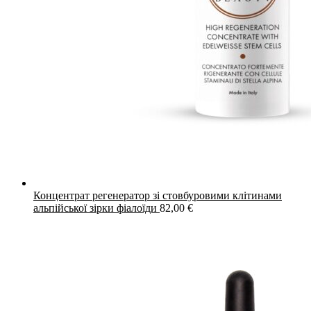
Концентрат регенератор зі стовбуровими клітинами
альпійської зірки фіалоїди
82,00
€