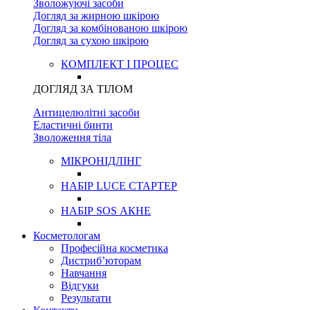
Зволожуючі засоби
Догляд за жирною шкірою
Догляд за комбінованою шкірою
Догляд за сухою шкірою
КОМПЛЕКТ І ПРОЦЕС
ДОГЛЯД ЗА ТІЛОМ
Антицелюлітні засоби
Еластичні бинти
Зволоження тіла
МІКРОНІДЛІНГ
НАБІР LUCE СТАРТЕР
НАБІР SOS АКНЕ
Косметологам
Професійна косметика
Дистриб’юторам
Навчання
Відгуки
Результати