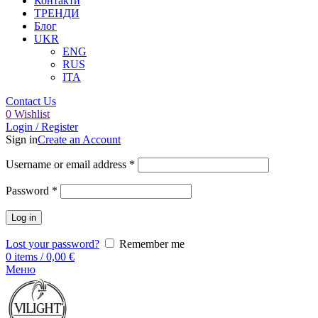
Контакти
ТРЕНДИ
Блог
UKR
ENG
RUS
ITA
Contact Us
0
Wishlist
Login / Register
Sign in
Create an Account
Username or email address
*
Password
*
Log in
Lost your password?
Remember me
0
items
/
0,00
€
Меню