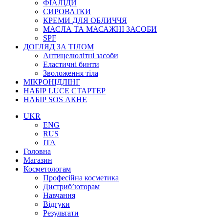
ФІАЛІДИ
СИРОВАТКИ
КРЕМИ ДЛЯ ОБЛИЧЧЯ
МАСЛА ТА МАСАЖНІ ЗАСОБИ
SPF
ДОГЛЯД ЗА ТІЛОМ
Антицелюлітні засоби
Еластичні бинти
Зволоження тіла
МІКРОНІДЛІНГ
НАБІР LUCE СТАРТЕР
НАБІР SOS АКНЕ
UKR
ENG
RUS
ITA
Головна
Магазин
Косметологам
Професійна косметика
Дистриб’юторам
Навчання
Відгуки
Результати